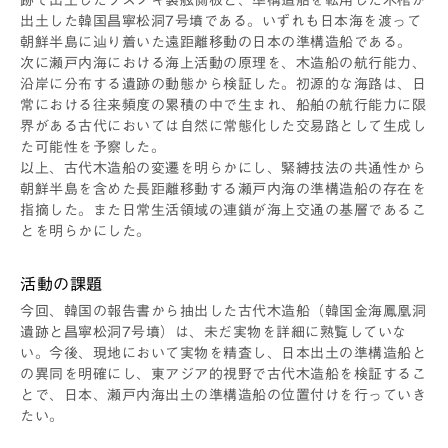
出土した韓国昌寧松洞7号墳である。いずれも日本海を渡って
朝鮮半島に辿り着いた遠距離移動の日本の準構造船である。
次に瀬戸内海における海上活動の原理を、木造船の航行能力、
沿岸に分布する遺跡の動態から検証した。初源的な海路は、日
常における往来頻度の累積の中で生まれ、船舶の航行能力に限
界がある古代においては自然に常態化した交易路として生成し
た可能性を予察した。
以上、古代木造船の変遷を明らかにし、緊縛技法の共通性から
朝鮮半島を含めた長距離移動する瀬戸内海の準構造船の存在を
指摘した。また日常生活領域の連鎖が海上交通の基層であるこ
とを明らかにした。
活動の課題
今回、韓国の報告書から抽出した古代木造船（韓国金海鳳凰洞
遺跡と昌寧松洞7号墳）は、未だ実物を詳細に熟覧していな
い。今後、現地において実物を精査し、日本出土の準構造船と
の異同を明確にし、東アジア的視野で古代木造船を検証するこ
とで、日本、瀬戸内海出土の準構造船の位置付けを行っていき
たい。