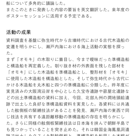
船について多角的に議論した。
またこのときに発表した内容の要旨を英文翻訳した。来年度の
ポスターセッションに活用する予定である。
活動の成果
資料調査を基盤に弥生時代から古墳時代における古代木造船の
変遷を明らかにし、瀬戸内海における海上活動の実態を探っ
た。
まず「オモキ」の木取りに着目し、今まで曖昧だった準構造船
と構造船を再定義した。刳り抜き材の外表面を残した部材を
「オモキ」にした木造船を準構造船とし、整形材を「オモキ」
に使用した木造船を構造船とした。そして弥生時代から古代に
かける木造船を丸木船と四つの準構造船に分類した。昨年度に
実見済みの大阪湾沿岸を中心とした久宝寺遺跡や蔀屋北遺跡な
どの出土準構造船の資料に加え、今回、北部九州の潤地頭給遺
跡で出土した良好な準構造船資料を実見した。各資料には共通
した舷側板の緊縛技法があることを発見、瀬戸内海の東西で同
じ技法を共有する遠距離移動の準構造船の存在を明らかにし
た。さらに同様の舷側板緊縛技法は日本海を挟んで朝鮮半島で
も見つかっていることを突き止めた。それは韓国金海鳳凰洞遺
跡で出土したクスノキ製舷側板と、準構造船を転用した木棺が