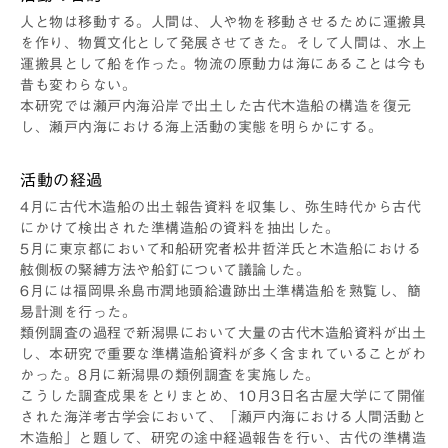
人と物は移動する。人間は、人や物を移動させるために運搬具
を作り、物質文化として発展させてきた。そして人間は、水上
運搬具として船を作った。物流の原動力は海にあることは今も
昔も変わらない。
本研究では瀬戸内海沿岸で出土した古代木造船の構造を復元
し、瀬戸内海における海上活動の実態を明らかにする。
活動の経過
4月に古代木造船の出土報告資料を収集し、弥生時代から古代
にかけて検出された準構造船の資料を抽出した。
5月に東京都において和船研究者松井哲洋氏と木造船における
舷側板の緊縛方法や船釘について議論した。
6月には福岡県糸島市潤地頭給遺跡出土準構造船を熟覧し、簡
易計測を行った。
類例調査の過程で新潟県において大量の古代木造船資料が出土
し、本研究で重要な準構造船資料が多く含まれていることがわ
かった。8月に新潟県の類例調査を実施した。
こうした調査成果をとりまとめ、10月3日名古屋大学にて開催
された海洋考古学会において、「瀬戸内海における人間活動と
木造船」と題して、研究の途中経過報告を行い、古代の準構造