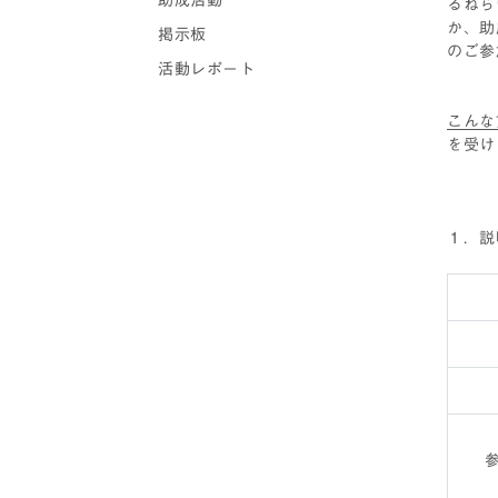
助成活動
るねら
か、助
掲示板
のご参
活動レポート
こんな
を受け
１．説