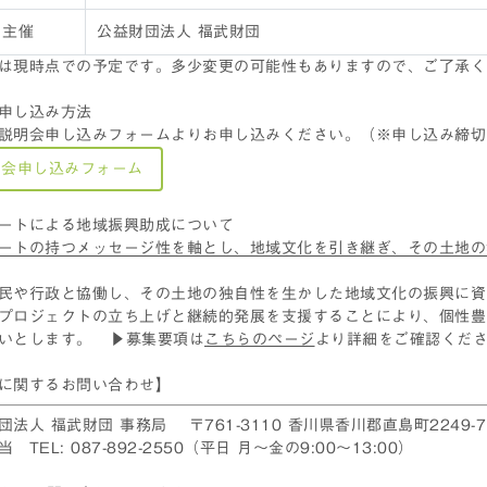
主催
公益財団法人 福武財団
は現時点での予定です。多少変更の可能性もありますので、ご了承
申し込み方法
説明会申し込みフォームよりお申し込みください。（※申し込み締切 9/2
明会申し込みフォーム
ートによる地域振興助成について
ートの持つメッセージ性を軸とし、地域文化を引き継ぎ、その土地の
民や行政と協働し、その土地の独自性を生かした地域文化の振興に資
プロジェクトの立ち上げと継続的発展を支援することにより、個性豊
いとします。 ▶募集要項は
こちらのページ
より詳細をご確認くだ
に関するお問い合わせ】
団法人 福武財団 事務局 〒761-3110 香川県香川郡直島町2249-7
 TEL: 087-892-2550（平日 月～金の9:00～13:00）