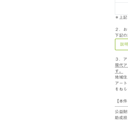
＊上記
２．お
下記の
説
３．ア
現代ア
す。
地域住
アート
をねら
【本件
公益財
助成担当