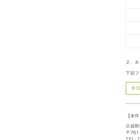
２．お
下記フ
参
【本件
公益財
〒761
TEL: