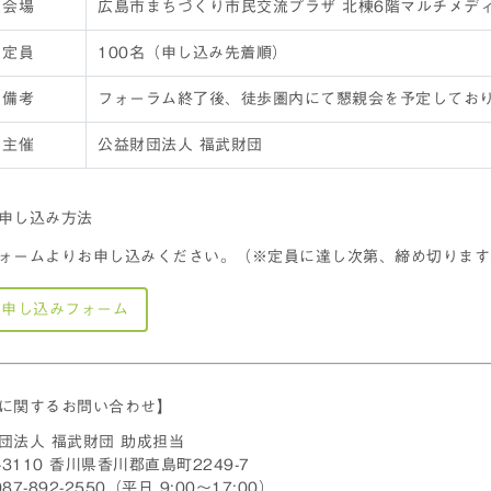
会場
広島市まちづくり市民交流プラザ 北棟6階マルチメデ
定員
100名（申し込み先着順）
備考
フォーラム終了後、徒歩圏内にて懇親会を予定しておりま
主催
公益財団法人 福武財団
申し込み方法
ォームよりお申し込みください。（※定員に達し次第、締め切ります
加申し込みフォーム
に関するお問い合わせ】
団法人 福武財団 助成担当
-3110 香川県香川郡直島町2249-7
 087-892-2550（平日 9:00～17:00）