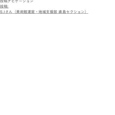
投稿ナビゲーション
投稿:
S.Iさん（美術館運営・地域支援部 直島セクション）