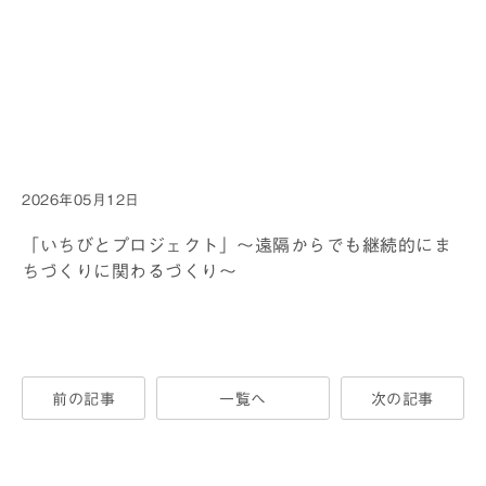
Warning
: Attempt
to read property
"cat_name" on
null in
/home/gm0001/fukutake-
foundation.jp/public_html/wp/wp-
content/themes/twentynineteen_chiid/single.php
2026年05月12日
on line
18
「いちびとプロジェクト」～遠隔からでも継続的にま
ちづくりに関わるづくり～
前の記事
一覧へ
次の記事