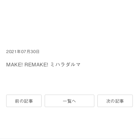
to read property
"cat_name" on
null in
/home/gm0001/fukutake-
foundation.jp/public_html/wp/wp-
content/themes/twentynineteen_chiid/single.php
2021年07月30日
on line
18
MAKE! REMAKE! ミハラダルマ
前の記事
一覧へ
次の記事