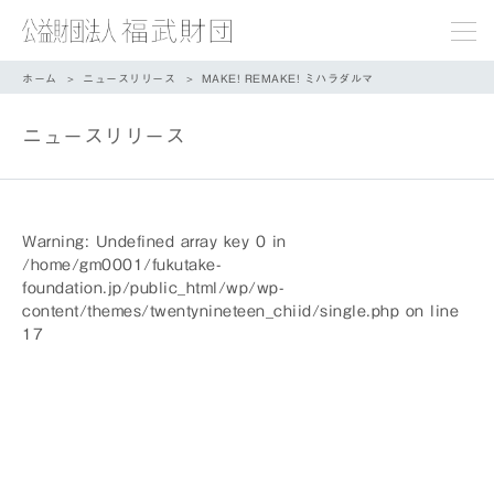
ホーム
ニュースリリース
MAKE! REMAKE! ミハラダルマ
ニュースリリース
Warning
: Undefined array key 0 in
/home/gm0001/fukutake-
foundation.jp/public_html/wp/wp-
content/themes/twentynineteen_chiid/single.php
on line
17
/home/gm0001/fukutake-
foundation.jp/public_html/wp/wp-
content/themes/twentynineteen_chiid/single.php
on line
18
">
Warning
: Attempt