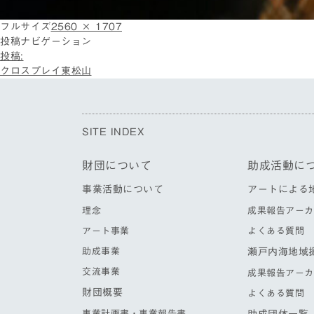
フルサイズ
2560 × 1707
投稿ナビゲーション
投稿:
クロスプレイ東松山
SITE INDEX
財団について
助成活動に
事業活動について
アートによる
理念
成果報告アーカ
アート事業
よくある質問
助成事業
瀬戸内海地域
交流事業
成果報告アーカ
財団概要
よくある質問
事業計画書・事業報告書