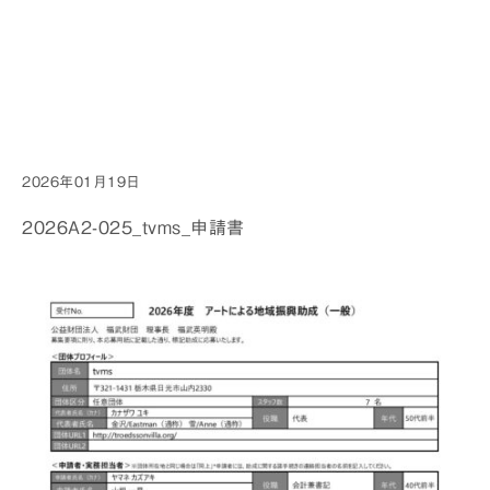
to read property
"cat_name" on
null in
/home/gm0001/fukutake-
foundation.jp/public_html/wp/wp-
content/themes/twentynineteen_chiid/single.php
2026年01月19日
on line
18
2026A2-025_tvms_申請書