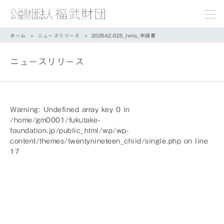
ホーム
ニュースリリース
2026A2-025_tvms_申請書
ニュースリリース
Warning
: Undefined array key 0 in
/home/gm0001/fukutake-
foundation.jp/public_html/wp/wp-
content/themes/twentynineteen_chiid/single.php
on line
17
/home/gm0001/fukutake-
foundation.jp/public_html/wp/wp-
content/themes/twentynineteen_chiid/single.php
on line
18
">
Warning
: Attempt